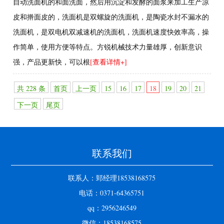
自动洗面机的和面洗面，然后用沉淀和发酵的面浆来加工生产凉
皮和擀面皮的，洗面机是双螺旋的洗面机，是陶瓷水封不漏水的
洗面机，是双电机双减速机的洗面机，洗面机速度快效率高，操
作简单，使用方便等特点。方锐机械技术力量雄厚，创新意识
强，产品更新快，可以根
[查看详情+]
共 228 条
首页
上一页
15
16
17
18
19
20
21
下一页
尾页
联系我们
联系人：郅经理18538168575
电话：0371-64365751
qq：2956246549
微信：18538168575