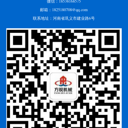
微信：18538168575
邮箱：1825180708@qq.com
联系地址：河南省巩义市建业路6号