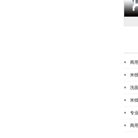
商
米
洗
米
专
商用