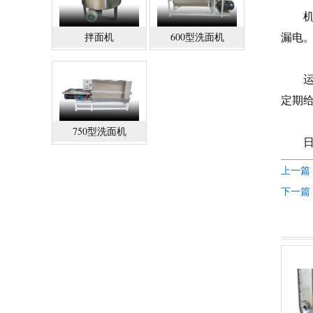
机身
漏电
拌面机
600型洗面机
运行
定期
750型洗面机
日常
上一篇
下一篇