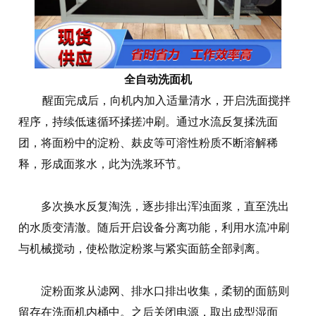
全自动洗面机
醒面完成后，向机内加入适量清水，开启洗面搅拌
程序，持续低速循环揉搓冲刷。通过水流反复揉洗面
团，将面粉中的淀粉、麸皮等可溶性粉质不断溶解稀
释，形成面浆水，此为洗浆环节。
多次换水反复淘洗，逐步排出浑浊面浆，直至洗出
的水质变清澈。随后开启设备分离功能，利用水流冲刷
与机械搅动，使松散淀粉浆与紧实面筋全部剥离。
淀粉面浆从滤网、排水口排出收集，柔韧的面筋则
留存在洗面机内桶中。之后关闭电源，取出成型湿面